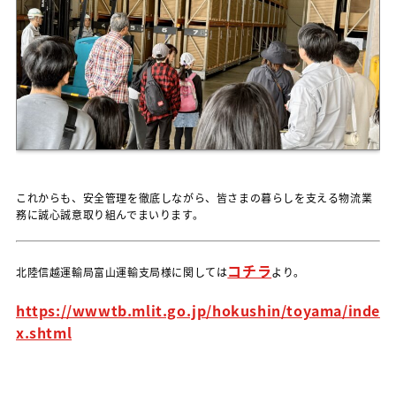
これからも、安全管理を徹底しながら、皆さまの暮らしを支える物流業
務に誠心誠意取り組んでまいります。
コチラ
北陸信越運輸局富山運輸支局様に関しては
より。
https://wwwtb.mlit.go.jp/hokushin/toyama/inde
x.shtml